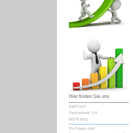
Hier finden Sie uns
DigiCoach
Panoramastr. 158
88276 Berg
Für Fragen oder